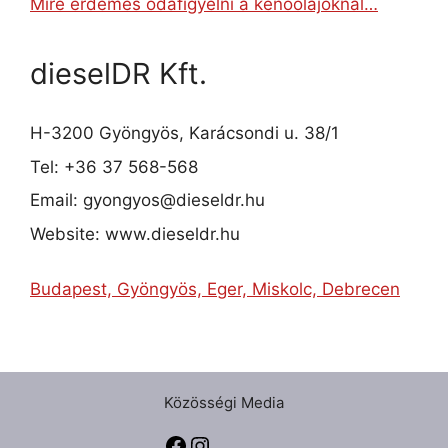
Mire érdemes odafigyelni a kenőolajoknál…
dieselDR Kft.
H-3200 Gyöngyös, Karácsondi u. 38/1
Tel: +36 37 568-568
Email: gyongyos@dieseldr.hu
Website: www.dieseldr.hu
Budapest, Gyöngyös, Eger, Miskolc, Debrecen
Közösségi Media