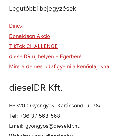
Legutóbbi bejegyzések
Dinex
Donaldson Akció
TikTok CHALLENGE
dieselDR új helyen – Egerben!
Mire érdemes odafigyelni a kenőolajoknál…
dieselDR Kft.
H-3200 Gyöngyös, Karácsondi u. 38/1
Tel: +36 37 568-568
Email: gyongyos@dieseldr.hu