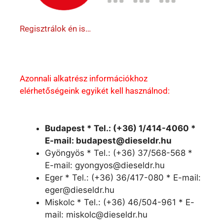
Regisztrálok én is…
Azonnali alkatrész információkhoz
elérhetőségeink egyikét kell használnod:
Budapest * Tel.: (+36) 1/414-4060 *
E-mail: budapest@dieseldr.hu
Gyöngyös * Tel.: (+36) 37/568-568 *
E-mail: gyongyos@dieseldr.hu
Eger * Tel.: (+36) 36/417-080 * E-mail:
eger@dieseldr.hu
Miskolc * Tel.: (+36) 46/504-961 * E-
mail: miskolc@dieseldr.hu