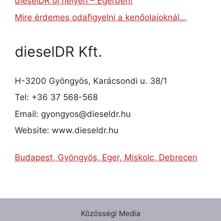
dieselDR új helyen – Egerben!
Mire érdemes odafigyelni a kenőolajoknál…
dieselDR Kft.
H-3200 Gyöngyös, Karácsondi u. 38/1
Tel: +36 37 568-568
Email: gyongyos@dieseldr.hu
Website: www.dieseldr.hu
Budapest, Gyöngyös, Eger, Miskolc, Debrecen
Közösségi Media